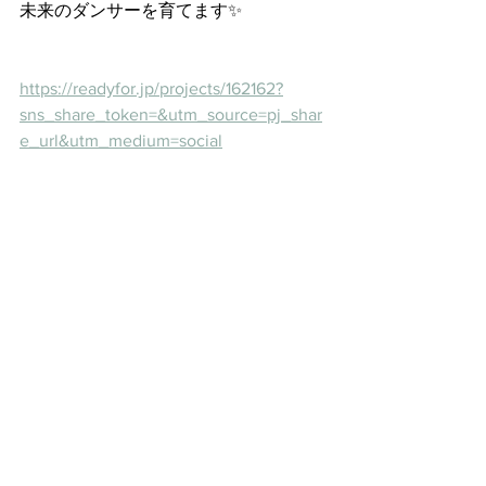
未来のダンサーを育てます✨
https://readyfor.jp/projects/162162?
sns_share_token=&utm_source=pj_shar
e_url&utm_medium=social