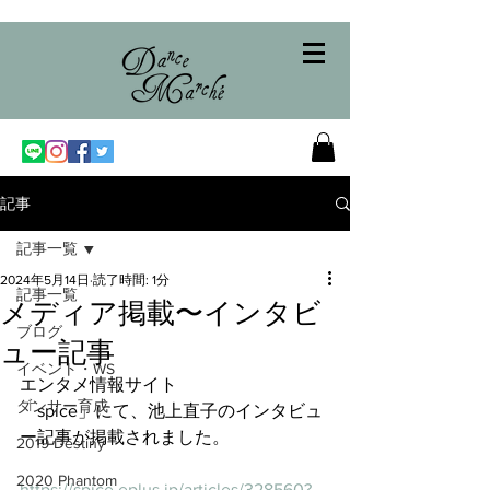
記事
記事一覧
2024年5月14日
読了時間: 1分
記事一覧
メディア掲載〜インタビ
ブログ
ュー記事
イベント・WS
エンタメ情報サイト
ダンサー育成
「spice」にて、池上直子のインタビュ
ー記事が掲載されました。
2019 Destiny
2020 Phantom
https://spice.eplus.jp/articles/328560?