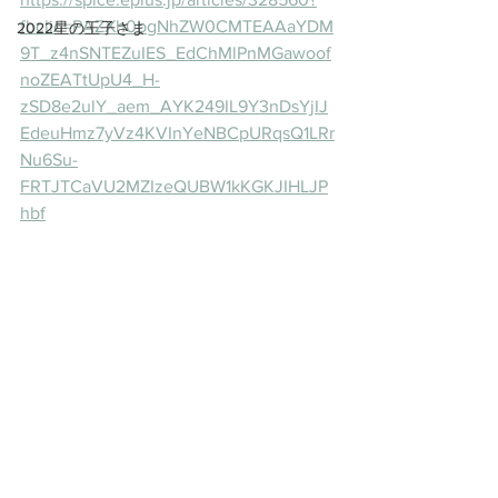
fbclid=PAZXh0bgNhZW0CMTEAAaYDM
2022星の王子さま
9T_z4nSNTEZuIES_EdChMlPnMGawoof
noZEATtUpU4_H-
zSD8e2ulY_aem_AYK249IL9Y3nDsYjIJ
EdeuHmz7yVz4KVInYeNBCpURqsQ1LRr
Nu6Su-
FRTJTCaVU2MZIzeQUBW1kKGKJIHLJP
hbf