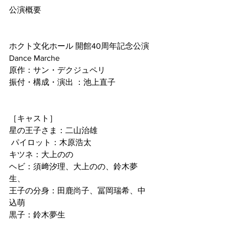
公演概要
ホクト文化ホール 開館40周年記念公演
Dance Marche
原作：サン・デクジュペリ
振付・構成・演出 ：池上直子
［キャスト］
星の王子さま：二山治雄
 パイロット：木原浩太
キツネ：大上のの
ヘビ：須﨑汐理、大上のの、鈴木夢
生、
王子の分身：田鹿尚子、冨岡瑞希、中
込萌
黒子：鈴木夢生