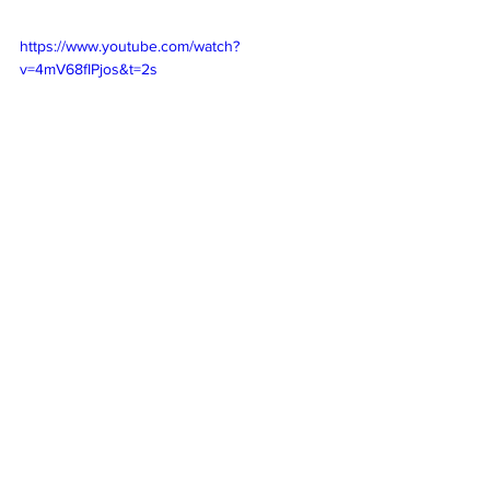
https://www.youtube.com/watch?
v=4mV68fIPjos&t=2s
すべて表示
最新記事