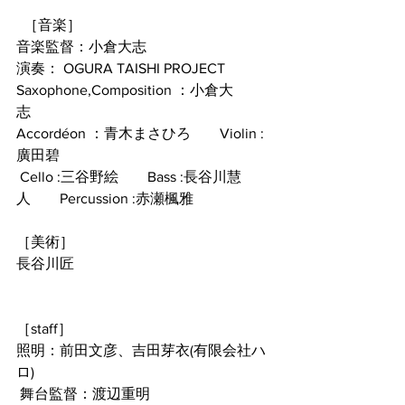
  ［音楽］
音楽監督：小倉大志
演奏： OGURA TAISHI PROJECT
Saxophone,Composition ：小倉大
志　　
Accordéon ：青木まさひろ　　Violin :
廣田碧
 Cello :三谷野絵　　Bass :長谷川慧
人　　Percussion :赤瀬楓雅
［美術］
長谷川匠
［staff］
照明：前田文彦、吉田芽衣(有限会社ハ
ロ)
 舞台監督：渡辺重明