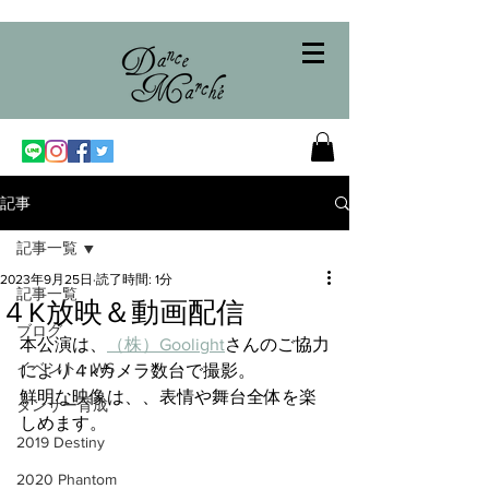
記事
記事一覧
2023年9月25日
読了時間: 1分
記事一覧
４K放映＆動画配信
ブログ
本公演は、
（株）Goolight
さんのご協力
イベント・WS
により４kカメラ数台で撮影。
鮮明な映像は、、表情や舞台全体を楽
ダンサー育成
しめます。
2019 Destiny
2020 Phantom