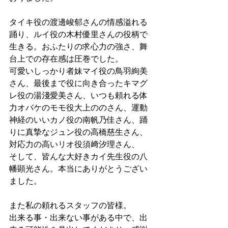
タイキ役の渡邊峻郁さんの情感溢れる
踊り、ルイ役の木村優里さんの役柄で
生きる。おふたりの求心力の強さ、舞
台上での存在感は圧巻でした。
可愛いしっかり者妹マイ役の鳥羽絢美
さん、最後まで役に向き合ったキマグ
レ役の湯淺愛美さん、いつも頼れる体
力オバケのモモ役大上ののさん、運動
神経のいいカノ役の南帆乃佳さん、踊
りに真摯なジュン役の高橋慈生さん、
対応力の高いリオ役須﨑汐理さん、
そして、皆んな大好きカイ先生役の八
幡顕光さん。本当にありがとうござい
ました。
また私の頼れるスタッフの皆様。
出来る事・出来ない事がある中で、出