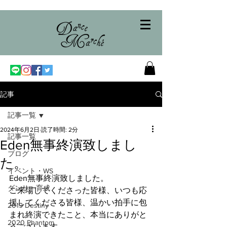
記事
記事一覧
2024年6月2日
読了時間: 2分
記事一覧
Eden無事終演致しまし
ブログ
た。
イベント・WS
Eden無事終演致しました。
ダンサー育成
ご来場してくださった皆様、いつも応
援してくださる皆様、温かい拍手に包
2019 Destiny
まれ終演できたこと、本当にありがと
2020 Phantom
うございます。