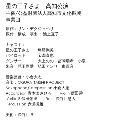
​星の王子さま 高知公演
主催/公益財団法人高知市文化振興
事業団
原作：サン・デクジュペリ
振付・構成・演出 ：池上直子
キャスト：
星の王子さま 鳥羽絢美
パイロット 宝満直也
ダンサー 大上のの 冨岡瑞希 小泉
朱音 児玉彩愛 弘田アンリ 東百音
音楽監督：小倉大志
音楽：​​​​OGURA TAISHI PROJECT
Saxophone,Composition 小倉大志
Accordéon 青木まさひろ Violin 廣田碧
Cello 久保田佑里 Bass 長谷川慧人
Percussion 赤瀬楓雅
美術：長谷川匠