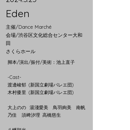
​Eden
主催/Dance Marché
会場/渋谷区文化総合センター大和
田
さくらホール
脚本/演出/振付/美術：池上直子
-Cast-
渡邊峻郁 (新国立劇場バレエ団)
木村優里 (新国立劇場バレエ団)
大上のの 湯淺愛美 鳥羽絢美 南帆
乃佳 須﨑汐理 高橋慈生