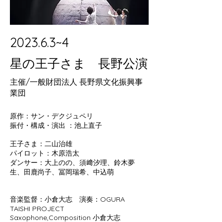
2023.6.3~4
​星の王子さま 長野公演
主催/一般財団法人 長野県文化振興事
業団
原作：サン・デクジュペリ
振付・構成・演出 ：池上直子
王子さま：二山治雄
パイロット：木原浩太
ダンサー：大上のの、須﨑汐理、鈴木夢
生、田鹿尚子、冨岡瑞希、中込萌
音楽監督：小倉大志 演奏：OGURA
TAISHI PROJECT
Saxophone,Composition 小倉大志