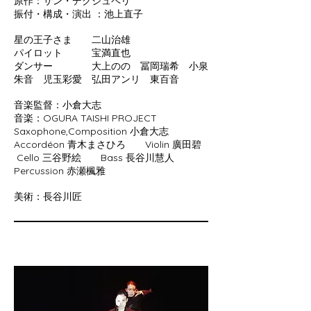
原作：サン・デクジュペリ
振付・構成・演出 ：池上直子
星の王子さま 二山治雄
パイロット 宝満直也
ダンサー 大上のの 冨岡瑞希 小泉
朱音 児玉彩愛 弘田アンリ 東百音
音楽監督：小倉大志
音楽：​​​​OGURA TAISHI PROJECT
Saxophone,Composition 小倉大志
Accordéon 青木まさひろ Violin 廣田碧
Cello 三谷野絵 Bass 長谷川慧人
Percussion 赤瀬楓雅
美術：長谷川匠