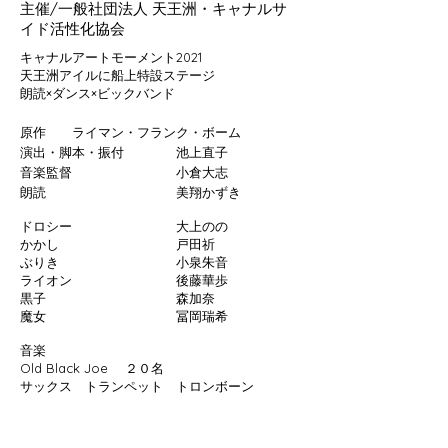
主催/一般社団法人 天王洲・キャナルサ
イド活性化協会
キャナルアートモーメント2021
天王洲アイルに船上特設ステージ
​朗読×ダンス×ビックバンド
原作 ライマン・フランク・ボーム
演出・脚本・振付 池上直子
音楽監督 小倉大志
朗読 美翔かずき
ドロシー 大上のの
かかし 戸田祈
ぶりき 小泉朱音
ライオン 後藤華歩
黒子 森加奈
魔女 冨岡瑞希
音楽
Old Black Joe ２０名
サックス トランペット トロンボーン
オルガン ギター ベースドラム
アコーディオン ヴァイオリン チェロ