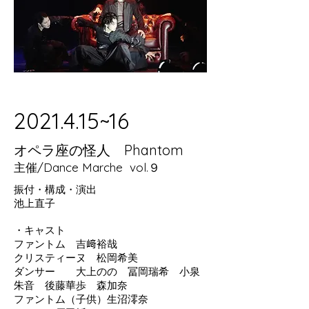
​2021.4.15~16
​オペラ座の怪人 Phantom
主催/Dance Marche vol.９
振付・構成・演出
池上直子
・キャスト
ファントム 吉﨑裕哉
クリスティーヌ 松岡希美
ダンサー 大上のの 冨岡瑞希 小泉
朱音 後藤華歩 森加奈
ファントム（子供）生沼澪奈